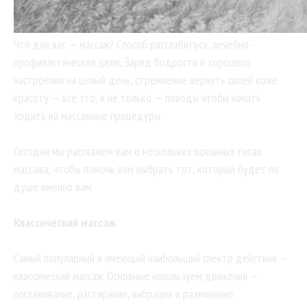
Что для вас — массаж? Способ расслабиться, лечебно-
профилактические цели, Заряд бодрости и хорошего
настроения на целый день, стремление вернуть своей коже
красоту — все это, и не только — поводы чтобы начать
ходить на массажные процедуры.
Сегодня мы расскажем вам о нескольких основных типах
массажа, чтобы помочь вам выбрать тот, который будет по
душе именно вам.
Классический массаж
Самый популярный и имеющий наибольший спектр действия —
классический массаж. Основные используем движения —
поглаживание, растирание, вибрация и разминание.