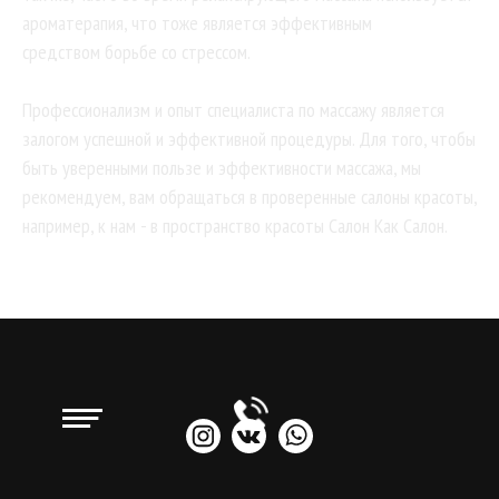
ароматерапия, что тоже является эффективным
средством борьбе со стрессом.
Профессионализм и опыт специалиста по массажу является
залогом успешной и эффективной процедуры. Для того, чтобы
быть уверенными пользе и эффективности массажа, мы
рекомендуем, вам обращаться в проверенные салоны красоты,
например, к нам - в пространство красоты Салон Как Салон.
2021-12-01 18:00
Косметология