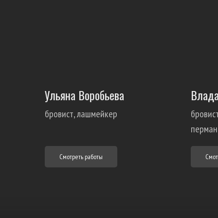
Ульяна Воробьева
Влада
бровист, лашмейкер
бровист
перман
Смотреть работы
Смот